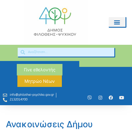
Γίνε εθελοντής
Μητρώο Νέων
info@philothei-psychiko.gov.gr
2132014700
Ανακοινώσεις Δήμου