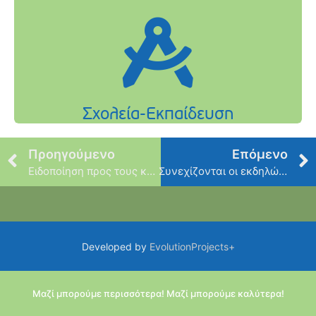
Προηγούμενο
Επόμενο
Ειδοποίηση προς τους κατοίκους του Δήμου Φιλοθέης – Ψυχικού: Προγραμματισμός αυθημερόν αποκομιδής φυτικών αποβλήτων
Συνεχίζονται οι εκδηλώσεις του Πολιτιστικού Καλοκαιριού & οι Κινηματογραφικές Βραδιές («Movie Nights»)
Developed by
EvolutionProjects+
Μαζί μπορούμε περισσότερα! Μαζί μπορούμε καλύτερα!