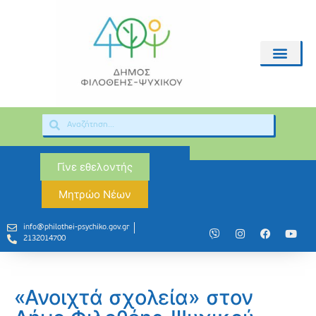
Γίνε εθελοντής
Μητρώο Νέων
info@philothei-psychiko.gov.gr
2132014700
«Ανοιχτά σχολεία» στον