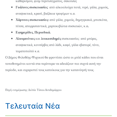
καθαρισμού, φιλμ περιτυλίγματος, σακούλες
Γυάλινες συσκευασίες
: από αλκοολούχα ποτά, νερό, γάλα, χυμούς,
αναψυκτικά, κρασί, βαζάκια τροφίμων κ.α.
Χάρτινες συσκευασίες:
από γάλα, χυμούς, δημητριακά, μπισκότα,
πίτσα, απορρυπαντικά, χαρτοκιβώτια συσκευών, κ.α
.
Εφημερίδες
,
Περιοδικά.
Αλουμινένιες
και
λευκοσιδηρές
συσκευασίες: από μπύρες,
αναψυκτικά, κονσέρβες από λάδι, καφέ, γάλα εβαπορέ, τόνο,
τοματοπολτό κ.α.
Ο Δήμος Φιλοθέης-Ψυχικού θα φροντίσει ώστε οι μπλέ κάδοι που είναι
τοποθετημένοι κοντά στα περίπτερα να αδειάζουν πιο συχνά αυτή την
περίοδο, και ευχαριστεί τους κατοίκους για την κατανόησή τους.
Πηγή ενημέρωσης: Δελτίο Τύπου Αντιδημάρχου
Τελευταία Νέα