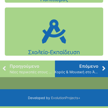
Προηγούμενο
Επόμενο
Νέες περικοπές στους Δήμους
Χορός & Μουσική στο Άλσος Βεΐκου
Developed by
EvolutionProjects+