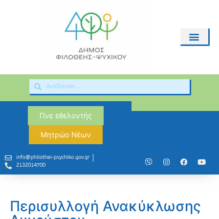
Γίνε εθελοντής
Μητρώο Νέων
info@philothei-psychiko.gov.gr
2132014700
Περισυλλογή Ανακύκλωσης