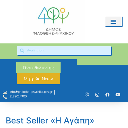
Γίνε εθελοντής
Μητρώο Νέων
info@philothei-psychiko.gov.gr
2132014700
Best Seller «Η Αγάπη»