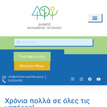
Γίνε εθελοντής
Μητρώο Νέων
info@philothei-psychiko.gov.gr
2132014700
Χρόνια πολλά σε όλες τις