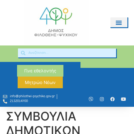
Γίνε εθελοντής
Μητρώο Νέων
info@philothei-psychiko.gov.gr
2132014700
ΣΥΜΒΟΥΛΙΑ
ΔΗΜΟΤΙΚΩΝ