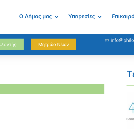
Ο Δήμος μας
Υπηρεσίες
Επικαιρ
info@philo
θελοντής
Μητρώο Νέων
Τ