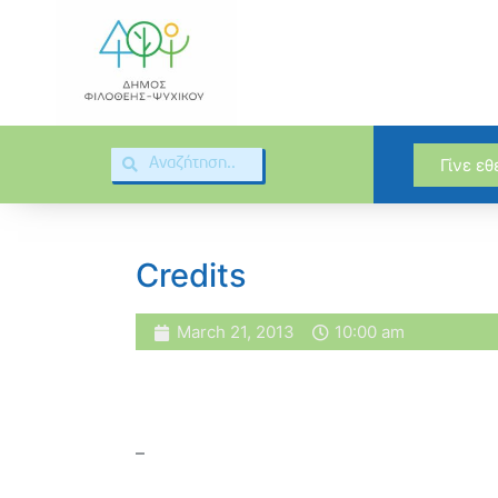
Γίνε ε
Credits
March 21, 2013
10:00 am
–