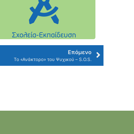
Επόμενο
Το «Ανάκτορο» του Ψυχικού – S.O.S.