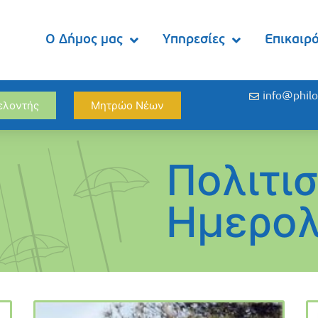
Ο Δήμος μας
Υπηρεσίες
Επικαιρ
info@philo
θελοντής
Μητρώο Νέων
Πολιτι
Ημερολ