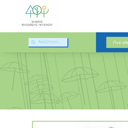
Γίνε ε