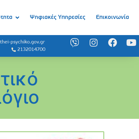
ότητα
Ψηφιακές Υπηρεσίες
Επικοινωνία
thei-psychiko.gov.gr
2132014700
στικό
όγιο