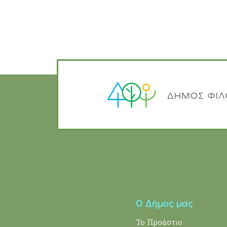
Ο Δήμος μας
Το Προάστιο