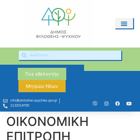
Γίνε εθελοντής
Μητρώο Νέων
info@philothei-psychiko.gov.gr
2132014700
ΟΙΚΟΝΟΜΙΚΗ
ΕΠΙΤΡΟΠΗ