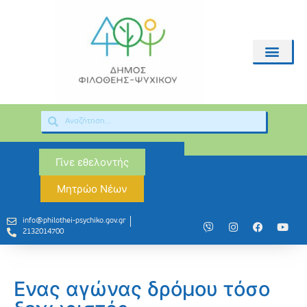
Γίνε εθελοντής
Μητρώο Νέων
info@philothei-psychiko.gov.gr
2132014700
Eνας αγώνας δρόμου τόσο