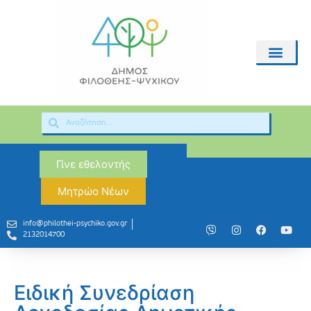
Γίνε εθελοντής
Μητρώο Νέων
info@philothei-psychiko.gov.gr
2132014700
Ειδική Συνεδρίαση