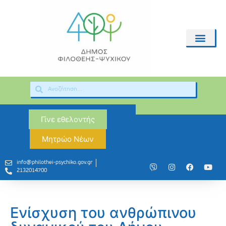
Γίνε εθελοντής
Μητρώο Νέων
info@philothei-psychiko.gov.gr
2132014700
Ενίσχυση του ανθρώπινου