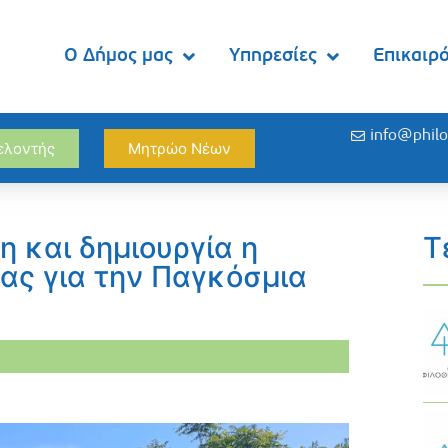
Ο Δήμος μας
Υπηρεσίες
Επικαιρ
info@philo
θελοντής
Μητρώο Νέων
η και δημιουργία η
Τ
ας για την Παγκόσμια