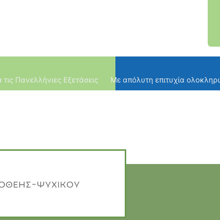
 τις Πανελλήνιες Εξετάσεις