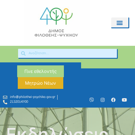
Γίνε εθελοντής
Μητρώο Νέων
info@philothei-psychiko.gov.gr
2132014700
Εκδηλώσεις