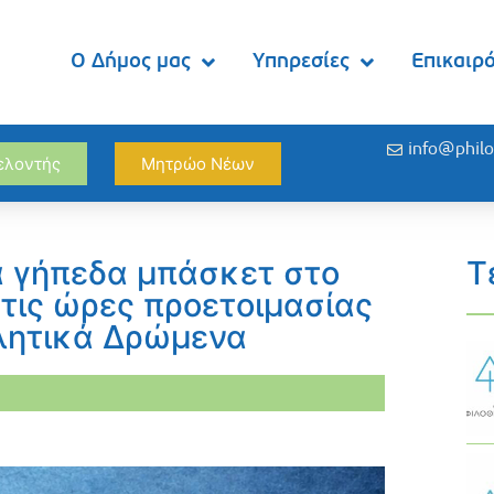
Ο Δήμος μας
Υπηρεσίες
Επικαιρ
info@philo
θελοντής
Μητρώο Νέων
τα γήπεδα μπάσκετ στο
Τ
τις ώρες προετοιμασίας
θλητικά Δρώμενα