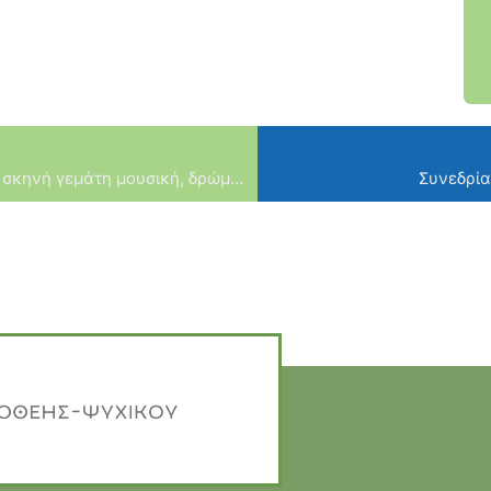
ΕΝ ΔΗΜΩ Ιουνίου: Η πόλη μας μια ανοιχτή σκηνή γεμάτη μουσική, δρώμενα και καλοκαιρινές στιγμές
Συνεδρία