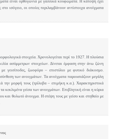
γματα είναι ορθογώνια με γαλλικά κουφώματα. Η κάτοψη έχει
ς στο ισόγειο, οι οποίες περιλαμβάνουν αντίστοιχα ανοίγματα
 μορφολογικά στοιχεία.
Χρονολογείται περί το 1927.
Η πλούσια
κιλία ασύμμετρων στοιχείων. Δίνεται έμφαση στην άνω ζώνη
ά με γεισίποδες, ζωοφόρο – επιστύλιο με φυτικό διάκοσμο.
 σύνθεση των ανοιγμάτων. Τα ανοίγματα παρουσιάζουν μεγάλη
κά την μορφή τους (τρίλοβα – επιμήκη κ.α.). Χαρακτηριστικά
 τα κεκλιμένα γείσα των ανοιγμάτων. Επιβλητική είναι η κύρια
ου και θολωτό άνοιγμα. Η στέψη τους με γείσο και στηθαίο με
.
ώνος