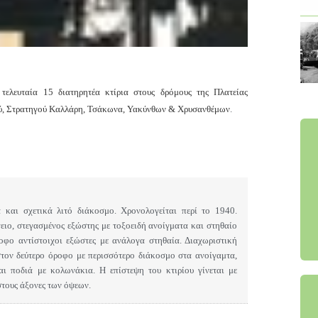
 τελευταία
15 διατηρητέα κτίρια στους δρόμους της Πλατείας
ού, Στρατηγού Καλλάρη, Τσάκωνα, Υακύνθων & Χρυσανθέμων
.
ία και σχετικά λιτό διάκοσμο.
Χρονολογείται περί το 1940.
ειο, στεγασμένος εξώστης με τοξοειδή ανοίγματα και στηθαίο
οφο αντίστοιχοι εξώστες με ανάλογα στηθαία. Διαχωριστική
στον δεύτερο όροφο με περισσότερο διάκοσμο στα ανοίγαμτα,
και ποδιά με κολωνάκια. Η επίστεψη του κτιρίου γίνεται με
τους άξονες των όψεων.