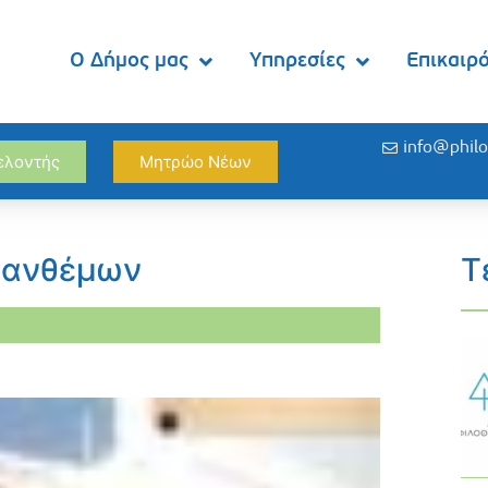
Ο Δήμος μας
Υπηρεσίες
Επικαιρ
info@philo
θελοντής
Μητρώο Νέων
σανθέμων
Τ