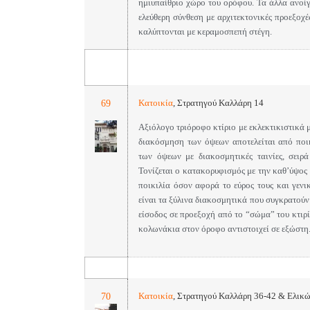
ημιυπαίθριο χώρο του ορόφου. Τα άλλα ανοί
ελεύθερη σύνθεση με αρχιτεκτονικές προεξοχέ
καλύπτονται με κεραμοσπεπή στέγη.
69
Κατοικία
,
Στρατηγού Καλλάρη 14
Αξιόλογο τριόροφο κτίριο με εκλεκτικιστικά
διακόσμηση των όψεων αποτελείται από ποι
των όψεων με διακοσμητικές ταινίες, σειρ
Τονίζεται ο κατακορυφισμός με την καθ’ύψος
ποικιλία όσον αφορά το εύρος τους και γενι
είναι τα ξύλινα διακοσμητικά που συγκρατούν
είσοδος σε προεξοχή από το “σώμα” του κτιρί
κολωνάκια στον όροφο αντιστοιχεί σε εξώστη
70
Κατοικία
,
Στρατηγού Καλλάρη 36-42 & Ελικ