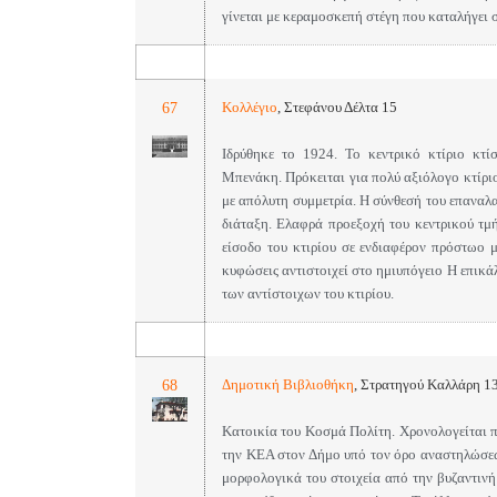
γίνεται με κεραμοσκεπή στέγη που καταλήγει σ
67
Κολλέγιο
,
Στεφάνου Δέλτα 15
Ιδρύθηκε το 1924. Το κεντρικό κτίριο κτ
Μπενάκη. Πρόκειται για πολύ αξιόλογο κτίρι
με απόλυτη συμμετρία. Η σύνθεσή του επαναλα
διάταξη. Ελαφρά προεξοχή του κεντρικού τμή
είσοδο του κτιρίου σε ενδιαφέρον πρόστωο μ
κυφώσεις αντιστοιχεί στο ημιυπόγειο Η επικά
των αντίστοιχων του κτιρίου.
68
Δημοτική Βιβλιοθήκη
,
Στρατηγού Καλλάρη 1
Κατοικία του Κοσμά Πολίτη.
Χρονολογείται π
την ΚΕΑ στον Δήμο υπό τον όρο αναστηλώσεως
μορφολογικά του στοιχεία από την βυζαντινή