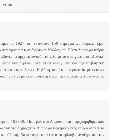
ε γείσο.
ίστηκε το 1927 επί εκτάσεως 150 στρεμμάτων δωρεάς Εμμ.
ο στα πρότυπα των Αγγλικών Κολλεγιών. Είναι διώροφο κτίριο
μβάνει τα αρχιτεκτονικά στοιχεία με τα ανοίγματα σε αξονική
ματος που περιλαμβάνει πέντε ανοίγματα και την επιβλητική
ε τέσσερεις κολώνες. Η βάση του κτιρίου ρουστίκ με έντονες
λυψη γίνεται με κεραμοσκεπή στέγη με ανοίγματα στους άξονες
3
ερί το 1933-36.
Περιήλθε στο Δημόσιο και παρεχωρήθηκε από
 του για Δημαρχείο. Διώροφο κεραμοσκεπές κτίριο αντλεί τα
 παράδοση. Χαρακτηριστικά είναι τα τρίλοβα ανοίγματα στον