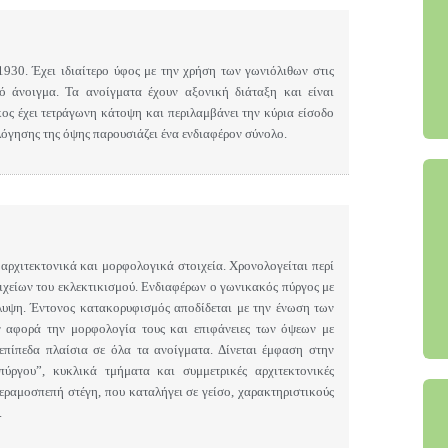
1930. Έχει ιδιαίτερο ύφος με την χρήση των γωνιόλιθων στις
 άνοιγμα. Τα ανοίγματα έχουν αξονική διάταξη και είναι
ς έχει τετράγωνη κάτοψη και περιλαμβάνει την κύρια είσοδο
λόγησης της όψης παρουσιάζει ένα ενδιαφέρον σύνολο.
αρχιτεκτονικά και μορφολογικά στοιχεία. Χρονολογείται περί
ιχείων του εκλεκτικισμού. Ενδιαφέρων ο γωνικακός πύργος με
υψη. Έντονος κατακορυφισμός αποδίδεται με την ένωση των
 αφορά την μορφολογία τους και επιφάνειες των όψεων με
επίπεδα πλαίσια σε όλα τα ανοίγματα. Δίνεται έμφαση στην
ργου”, κυκλικά τμήματα και συμμετρικές αρχιτεκτονικές
κεραμοσπεπή στέγη, που καταλήγει σε γείσο, χαρακτηριστικούς
.