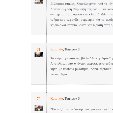
Διώροφος έπαυλη. Χρονολογείται περί το 19
Δίνεται έμφαση στην όψη της οδού Ελικώνος
ανοίγματα στον όροφο και κλειστό εξώστη στ
τμήμα που εμφανίζει συμμετρία και τα ανοί
κτίριο είναι ισόγειο με ανοικτό εξώστη στον 
71
Κατοικία
,
Τσάκωνα 3
Το κτίριο γνωστό ως βίλλα “Αυλοφίλητος” χ
Αποτελείται από υπόγειο, υπερυψωμένο ισόγ
κήπο με πλούσια βλάστηση. Χαρακτηρισικό δ
μεσοπολέμου.
72
Κατοικία
,
Τσάκωνα 6
“Πύργος” με ενδιαφέροντα μορφολογικά κα