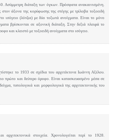
40. Ασύμμετρη διάταξη των όγκων. Πρόσφατα ανακαινισμένη.
 στον άξονα της κορύφωσης της στέγης με τρίλοβα τοξοειδή
ο ισόγειο (λότζια) με δύο τοξωτά ανοίγματα. Είναι το μόνο
γματα βρίσκονται σε αξονική διάταξη. Στην δεξιά πλευρά το
όροφο και κλειστό με τοξοειδή ανοίγματα στο ισόγειο.
τίστηκε το 1933 σε σχέδια του αρχιτέκτονα Ιωάννη Αξέλου.
ειο πρώτο και δεύτερο όροφο. Είναι κατασκευασμένο μέσα σε
είγμα, τυπολογικά και μορφολογικά της αρχιτεκτονικής του
ι αρχιτεκτονικά στοιχεία. Χρονολογείται περί το 1928.