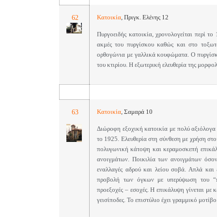
62
Κατοικία
,
Πριγκ. Ελένης 12
Πυργοειδής κατοικία, χρονολογείται περί το 
ακμές του πυργίσκου καθώς και στο τοξωτό
ορθογώνια με γαλλικά κουφώματα. Ο πυργίσκο
του κτιρίου. Η εξωτερική ελευθερία της μορφο
63
Κατοικία
,
Σαμαρά 10
Διώροφη εξοχική κατοικία με πολύ αξιόλογα 
το 1925. Ελευθερία στη σύνθεση με χρήση στο
πολυγωνική κάτοψη και κεραμοσκεπή επικάλ
ανοιγμάτων. Ποικιλία των ανοιγμάτων όσον
εναλλαγές αδρού και λείου σοβά. Απλά και 
προβολή των όγκων με υπερύψωση του “πύ
προεξοχές – εσοχές. Η επικάλυψη γίνεται με 
γεισίποδες. Το επιστύλιο έχει γραμμικό μοτίβο