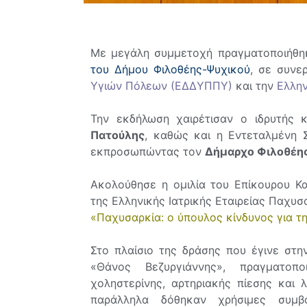
Με μεγάλη συμμετοχή πραγματοποιήθη
του Δήμου Φιλοθέης-Ψυχικού
, σε συνε
Υγιών Πόλεων (ΕΔΔΥΠΠΥ)
και την
Ελλην
Την εκδήλωση χαιρέτισαν ο ιδρυτής
Πατούλης
, καθώς και η Εντεταλμένη
εκπροσωπώντας τον
Δήμαρχο Φιλοθέη
Ακολούθησε η ομιλία του Επίκουρου Κα
της Ελληνικής Ιατρικής Εταιρείας Παχυσ
«Παχυσαρκία: ο ύπουλος κίνδυνος για τη
Στο πλαίσιο της δράσης που έγινε στη
«Θάνος Βεζυργιάννης», πραγματοπ
χοληστερίνης, αρτηριακής πίεσης και
παράλληλα δόθηκαν χρήσιμες συμβ