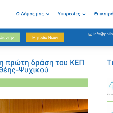
Ο Δήμος μας
Υπηρεσίες
Επικαιρ
info@philo
θελοντής
Μητρώο Νέων
η πρώτη δράση του ΚΕΠ
Τ
οθέης-Ψυχικού