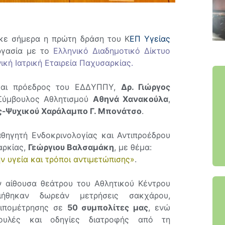
κε σήμερα η πρώτη δράση του Κ
ΕΠ Υγείας
ργασία με το
Ελληνικό Διαδημοτικό Δίκτυο
ική Ιατρική Εταιρεία Παχυσαρκίας.
 και πρόεδρος του ΕΔΔΥΠΠΥ,
Δρ. Γιώργος
 Σύμβουλος Αθλητισμού
Αθηνά Χανακούλα
,
ς-Ψυχικού Χαράλαμπο Γ. Μπονάτσο
.
θηγητή Ενδοκρινολογίας και Αντιπροέδρου
αρκίας,
Γεώργιου Βαλσαμάκη
, με θέμα:
ν υγεία και τρόποι αντιμετώπισης»
.
ν αίθουσα θεάτρου του Αθλητικού Κέντρου
οιήθηκαν δωρεάν μετρήσεις σακχάρου,
 λιπομέτρησης σε
50 συμπολίτες μας
, ενώ
ουλές και οδηγίες διατροφής από τη