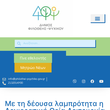
Γίνε εθελοντής
Μητρώο Νέων
info@philothei-psychiko.gov.gr
2132014700
Με τη δέουσα λαμπρότητα η