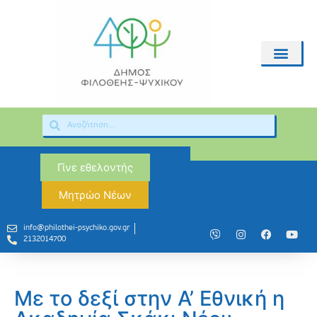
Γίνε εθελοντής
Μητρώο Νέων
info@philothei-psychiko.gov.gr
2132014700
Με το δεξί στην Α’ Εθνική η