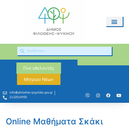
Γίνε εθελοντής
Μητρώο Νέων
info@philothei-psychiko.gov.gr
2132014700
Online Μαθήματα Σκάκι