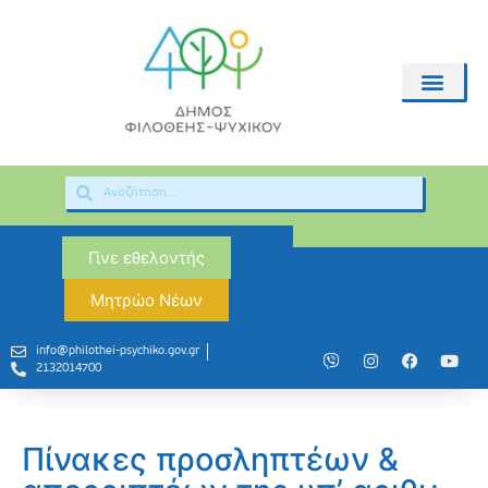
Γίνε εθελοντής
Μητρώο Νέων
info@philothei-psychiko.gov.gr
2132014700
Πίνακες προσληπτέων &