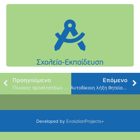
Προηγούμενο
Επόμενο
Πίνακες προσληπτέων & απορριπτέων της υπ’ αριθμ. 11689/19.6.2026 ανακοίνωσης πρόσληψης προσωπικού [Υπηρεσίες Πρασίνου]
Αυτοδίκαιη λήξη θητείας των Εντεταλμένων Δημοτικών Συμβούλων του Δήμου Φιλοθέης- Ψυχικού
Developed by
EvolutionProjects+