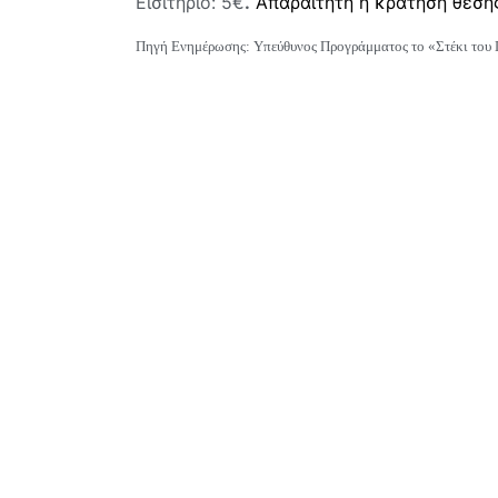
Εισιτήριο: 5€
.
Απαραίτητη η κράτηση θέση
Πηγή Ενημέρωσης: Υπεύθυνος Προγράμματος
το «Στέκι του