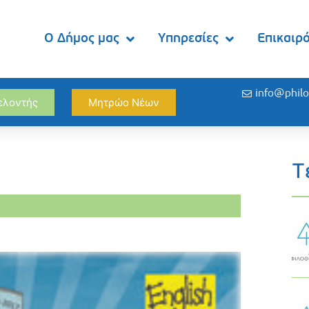
Ο Δήμος μας
Υπηρεσίες
Επικαιρ
info@philo
θελοντής
Μητρώο Νέων
Τ