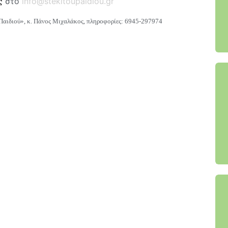
ς
στο
info@stekitoupaidiou.gr
 Παιδιού»
, κ. Πάνος Μιχαλάκος,
πληροφορίες: 6945-297974