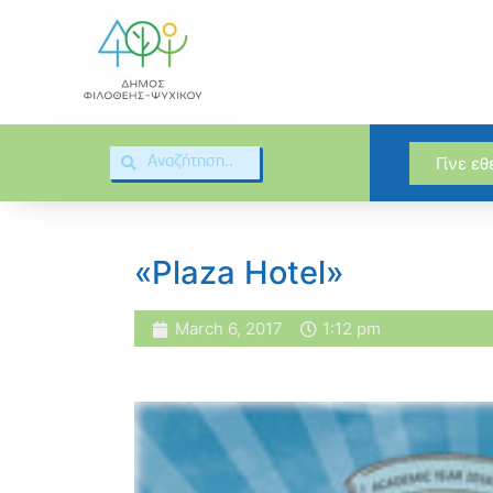
Γίνε ε
«Plaza Hotel»
March 6, 2017
1:12 pm