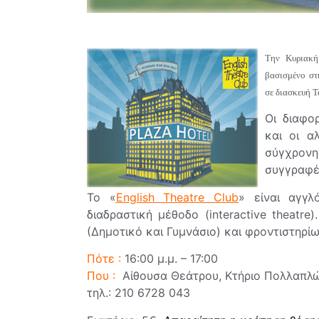
Tην Κυριακή
βασισμένο στ
σε διασκευή T
Οι διαφο
και οι α
σύγχρονη
συγγραφ
Το «
English Theatre Club
» είναι αγγ
διαδραστική μέθοδο (interactive theatre
(Δημοτικό και Γυμνάσιο) και φροντιστηρίω
Πότε :
16:00 μ.μ. – 17:00
Που :
Αίθουσα Θεάτρου, Κτήριο Πολλαπλώ
τηλ.: 210 6728 043