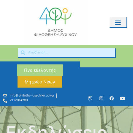
Γίνε εθελοντής
Μητρώο Νέων
info@philothei-psychiko.gov.gr
2132014700
Εκδηλώσεις