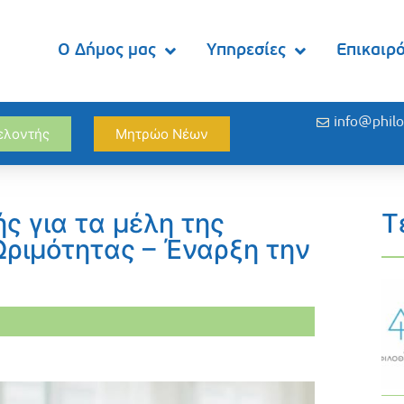
Ο Δήμος μας
Υπηρεσίες
Επικαιρ
info@philo
θελοντής
Μητρώο Νέων
ς για τα μέλη της
Τ
Ωριμότητας – Έναρξη την