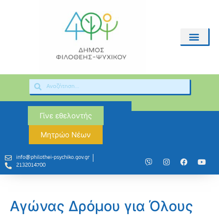
Γίνε εθελοντής
Μητρώο Νέων
info@philothei-psychiko.gov.gr
2132014700
Αγώνας Δρόμου για Όλους