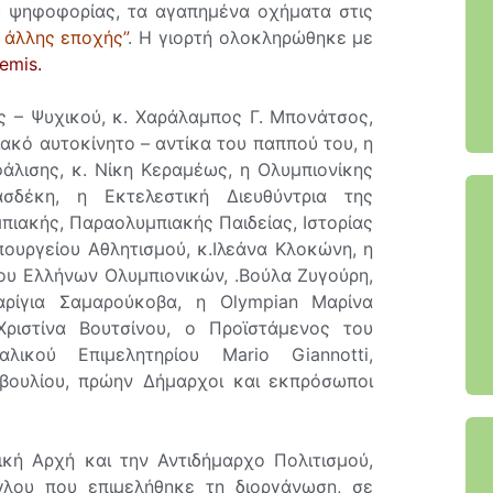
ω ψηφοφορίας, τα αγαπημένα οχήματα στις
… άλλης εποχής”
. Η γιορτή ολοκληρώθηκε με
emis.
 – Ψυχικού, κ. Χαράλαμπος Γ. Μπονάτσος,
ακό αυτοκίνητο – αντίκα του παππού του, η
άλισης, κ. Νίκη Κεραμέως, η Ολυμπιονίκης
δέκη, η Εκτελεστική Διευθύντρια της
πιακής, Παραολυμπιακής Παιδείας, Ιστορίας
υργείου Αθλητισμού, κ.Ιλεάνα Κλοκώνη, η
ου Ελλήνων Ολυμπιονικών, .Βούλα Ζυγούρη,
αρίγια Σαμαρούκοβα, η Olympian Μαρίνα
Χριστίνα Βουτσίνου, ο Προϊστάμενος του
λικού Επιμελητηρίου Mario Giannotti,
μβουλίου, πρώην Δήμαρχοι και εκπρόσωποι
κή Αρχή και την Αντιδήμαρχο Πολιτισμού,
λου που επιμελήθηκε τη διοργάνωση, σε