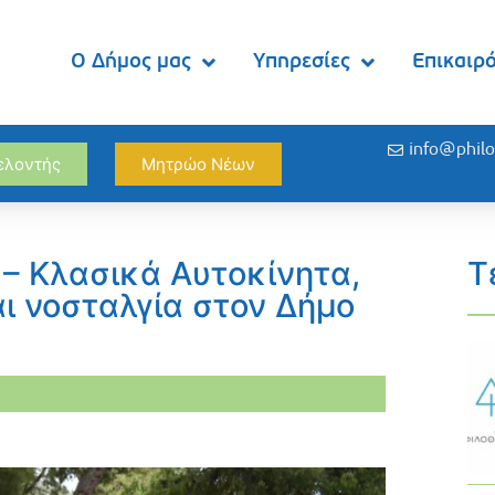
Ο Δήμος μας
Υπηρεσίες
Επικαιρ
info@philo
θελοντής
Μητρώο Νέων
– Κλασικά Αυτοκίνητα,
Τ
αι νοσταλγία στον Δήμο