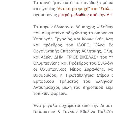
Το κοινό ήταν αυτό που ανέδειξε μέσ
κατηγορίες
“Αντίκα με ψυχή” και “Στυλ
αγαπημένες
ρετρό μελωδίες από την Art
Το παρών έδωσαν ο Δήμαρχος Φιλοθέης
που συμμετείχε οδηγώντας το οικογενει
Υπουργός Εργασίας και Κοινωνικής Ασφ
και πρόεδρος του ΙΔΟΡΟ, Όλγα Βασ
Οργανωτικής Επιτροπής Αθλητικής, Ολυμ
και Αξιών ΔΗΜΗΤΡΙΟΣ ΒΙΚΕΛΑΣ» του Υπο
Ολυμπιονίκης και Πρόεδρος του Συλλόγ
οι Ολυμπιονίκες Νίκος Συρανίδης, Μ
Βασαρμίδου, η Πρωταθλήτρια Στίβου 
Εμπορικού Τμήματος του Ελληνοϊτα
Αντιδήμαρχοι, μέλη του Δημοτικού Συ
τοπικών φορέων.
Ένα μεγάλο ευχαριστώ από την Δημοτι
Γραμμάτων & Τεχνών Εβελίνα Παλτζόγ