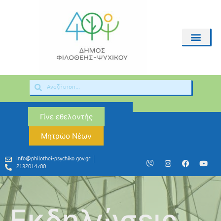
Γίνε εθελοντής
Μητρώο Νέων
info@philothei-psychiko.gov.gr
2132014700
Εκδηλώσεις