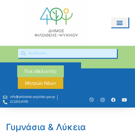
Γίνε εθελοντής
Μητρώο Νέων
info@philothei-psychiko.gov.gr
2132014700
Γυμνάσια & Λύκεια