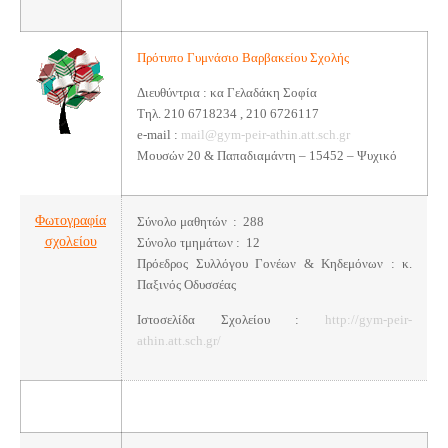
Πρότυπο Γυμνάσιο Βαρβακείου Σχολής
Διευθύντρια : κα Γελαδάκη Σοφία
Τηλ. 210 6718234 , 210 6726117
e-mail :
mail@gym-peir-athin.att.sch.gr
Μουσών 20 & Παπαδιαμάντη – 15452 – Ψυχικό
Φωτογραφία
Σύνολο μαθητών : 288
σχολείου
Σύνολο τμημάτων : 12
Πρόεδρος Συλλόγου Γονέων & Κηδεμόνων : κ.
Παξινός Οδυσσέας
Ιστοσελίδα Σχολείου :
http://gym-peir-
athin.att.sch.gr/