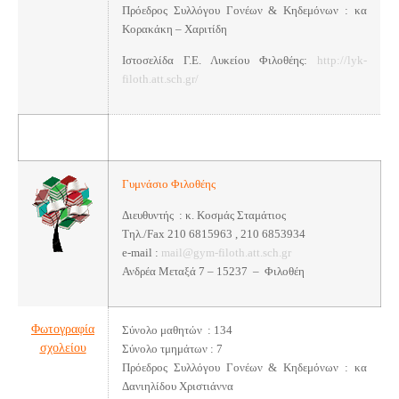
Πρόεδρος Συλλόγου Γονέων & Κηδεμόνων : κα
Κορακάκη – Χαριτίδη
Ιστοσελίδα Γ.Ε. Λυκείου Φιλοθέης:
http://lyk-
filoth.att.sch.gr/
Γυμνάσιο Φιλοθέης
Διευθυντής : κ. Κοσμάς Σταμάτιος
Τηλ./Fax 210 6815963 , 210 6853934
e-mail :
mail@gym-filoth.att.sch.gr
Ανδρέα Μεταξά 7 – 15237 – Φιλοθέη
Φωτογραφία
Σύνολο μαθητών : 134
σχολείου
Σύνολο τμημάτων : 7
Πρόεδρος Συλλόγου Γονέων & Κηδεμόνων : κα
Δανιηλίδου Χριστιάννα