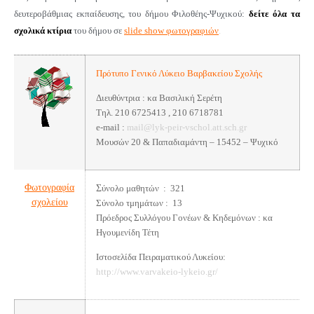
δευτεροβάθμιας εκπαίδευσης, του δήμου Φιλοθέης-Ψυχικού:
δείτε όλα τα
σχολικά κτίρια
του δήμου σε
slide show φωτογραφιών
.
Πρότυπο Γενικό Λύκειο Βαρβακείου Σχολής
Δ
ιευθύντρια : κα Βασιλική Σερέτη
Τηλ. 210 6725413 , 210 6718781
e-mail :
mail@lyk-peir-vschol.att.sch.gr
Μουσών 20 & Παπαδιαμάντη – 15452 – Ψυχικό
Φωτογραφία
Σ
ύνολο μαθητών : 321
σχολείου
Σύνολο τμημάτων : 13
Πρόεδρος Συλλόγου Γονέων & Κηδεμόνων :
κα
Ηγουμενίδη Τέτη
Ιστοσελίδα Πειραματικού Λυκείου:
http://www.varvakeio-lykeio.gr/