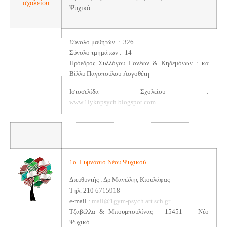
σχολείου
Ψυχικό
Σύνολο μαθητών : 326
Σύνολο τμημάτων : 14
Πρόεδρος Συλλόγου Γονέων & Κηδεμόνων : κα
Βίλλυ Παγοπούλου-Λογοθέτη
Ιστοσελίδα Σχολείου :
www.1lyknpsych.blogspot.com
1ο Γυμνάσιο Νέου Ψυχικού
Διευθυντής : Δρ Μανώλης Κιουλάφας
Τηλ. 210 6715918
e-mail :
mail@1gym-psych.att.sch.gr
Τζαβέλλα & Μπουμπουλίνας – 15451 – Νέο
Ψυχικό