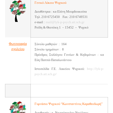
Γενικό Λύκειο Ψυχικού
Διευθύντρια : κα Ελένη Μουρδουκούτα
Τηλ. 210 6725450
Fax: 210 6749531
e-mail :
mail@lyk-p-psych.att.sch.gr
Ροϊδη & Θεοτόκη 1 – 15452 – Ψυχικό
Φωτογραφία
Σύνολο μαθητών : 164
σχολείου
Σύνολο τμημάτων : 8
Πρόεδρος Συλλόγου Γονέων & Κηδεμόνων : κα
Εύη Παππά-Παπαϊωνάννου
Ιστοσελίδα Γ.Ε. Λυκείου Ψυχικού:
http://lyk-p-
psych.att.sch.gr/
Γυμνάσιο Ψυχικού “Κωνσταντίνος Καραθεοδωρή”
Διευθυντής : κ. Νικητόπουλος Νικόλαος