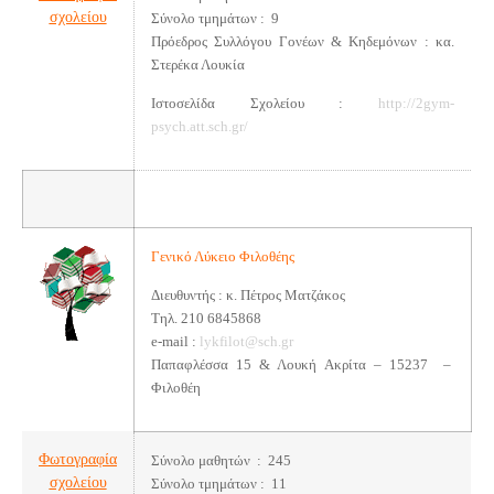
σχολείου
Σύνολο τμημάτων : 9
Πρόεδρος Συλλόγου Γονέων & Κηδεμόνων : κα.
Στερέκα Λουκία
Ιστοσελίδα Σχολείου :
http://2gym-
psych.att.sch.gr/
Γενικό Λύκειο Φιλοθέης
Διευθυντής : κ. Πέτρος Ματζάκος
Τηλ. 210 6845868
e-mail :
lykfilot@sch.gr
Παπαφλέσσα 15 & Λουκή Ακρίτα – 15237 –
Φιλοθέη
Φωτογραφία
Σύνολο μαθητών : 245
σχολείου
Σύνολο τμημάτων : 11