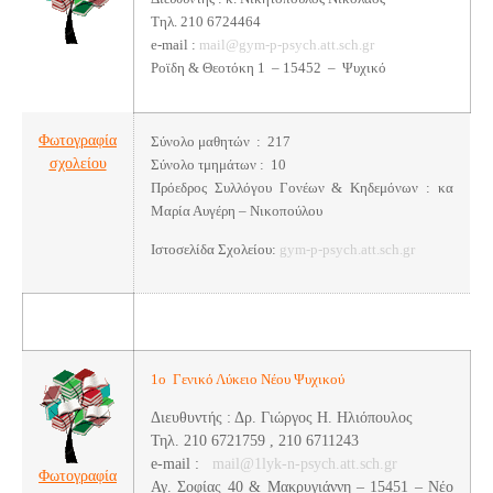
Τηλ. 210 6724464
e-mail :
mail@gym-p-psych.att.sch.gr
Ροϊδη & Θεοτόκη 1 – 15452 – Ψυχικό
Φωτογραφία
Σύνολο μαθητών : 217
σχολείου
Σύνολο τμημάτων : 10
Πρόεδρος Συλλόγου Γονέων & Κηδεμόνων : κα
Μαρία Αυγέρη – Νικοπούλου
Iστοσελίδα Σχολείου:
gym-p-psych.att.sch.gr
1ο Γενικό Λύκειο Νέου Ψυχικού
Διευθυντής : Δρ. Γιώργος Η. Ηλιόπουλος
Τηλ. 210 6721759 , 210 6711243
e-mail :
mail@1lyk-n-psych.att.sch.gr
Φωτογραφία
Αγ. Σοφίας 40 & Μακρυγιάννη – 15451 – Νέο