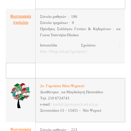
Φωτογραφία
Σύνολο μαθητών : 196
σχολείου
Σύνολο τμημάτων : 9
Πρόεδρος Συλλόγου Γονέων & Κηδεμόνων : κα
Γιώτα Τσαντήλα-Πλιάκα
Ιστοσελίδα Σχολείου :
http://blogs.sch.gr/1gympsyc/
2ο Γυμνάσιο Νέου Ψυχικού
Διευθύντρια : κα Μαγδαληνή Πατσιάδου
Τηλ. 210 6724743
e-mail :
mail@2gym-psych.att.sch.gr
Ξενοπούλου 13 – 15451 – Νέο Ψυχικό
Φωτογραφία
Σύνολο μαθητών : 223