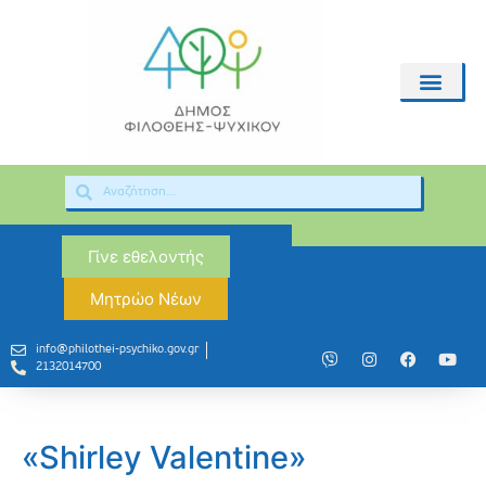
Γίνε εθελοντής
Μητρώο Νέων
info@philothei-psychiko.gov.gr
2132014700
«Shirley Valentine»