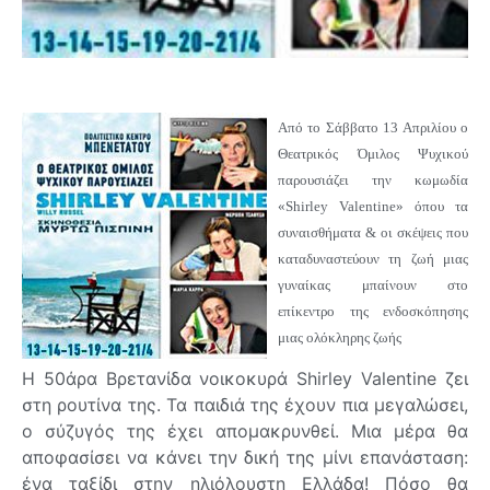
Από το Σάββατο 13 Απριλίου ο
Θεατρικός Όμιλος Ψυχικού
παρουσιάζει την κωμωδία
«Shirley Valentine» όπου τα
συναισθήματα & οι σκέψεις που
καταδυναστεύουν τη ζωή μιας
γυναίκας μπαίνουν στο
επίκεντρο της ενδοσκόπησης
μιας ολόκληρης ζωής
Η 50άρα Βρετανίδα νοικοκυρά Shirley Valentine ζει
στη ρουτίνα της. Τα παιδιά της έχουν πια μεγαλώσει,
ο σύζυγός της έχει απομακρυνθεί. Μια μέρα θα
αποφασίσει να κάνει την δική της μίνι επανάσταση:
ένα ταξίδι στην ηλιόλουστη Ελλάδα! Πόσο θα