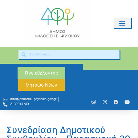
Γίνε εθελοντής
Μητρώο Νέων
info@philothei-psychiko.gov.gr
2132014700
Συνεδρίαση Δημοτικού