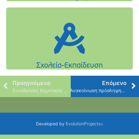
Προηγούμενο
Επόμενο
Συνεδρίαση Δημοτικής Επιτροπής – Δευτέρα 25 Μαΐου
Ανακοίνωση πρόσληψης (12) ατόμων στους Παιδικούς Σταθμούς
Developed by
EvolutionProjects+