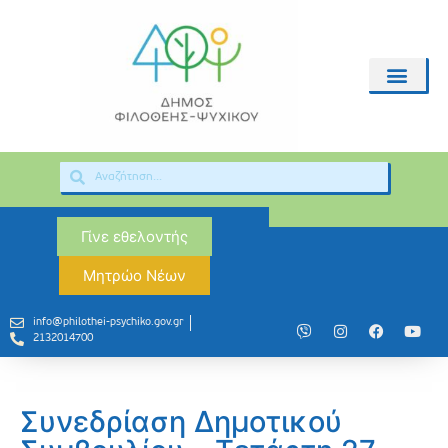
Γίνε εθελοντής
Μητρώο Νέων
info@philothei-psychiko.gov.gr
2132014700
Συνεδρίαση Δημοτικού