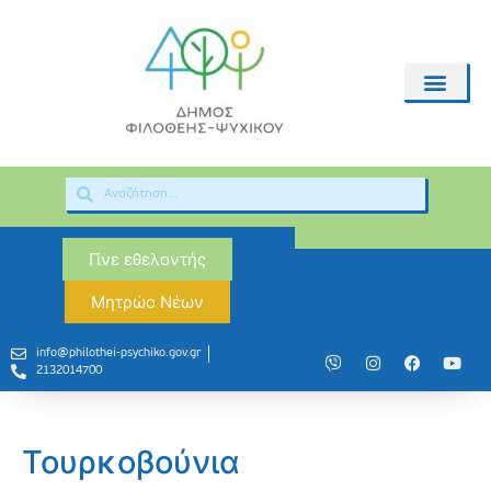
Γίνε εθελοντής
Μητρώο Νέων
info@philothei-psychiko.gov.gr
2132014700
Τουρκοβούνια