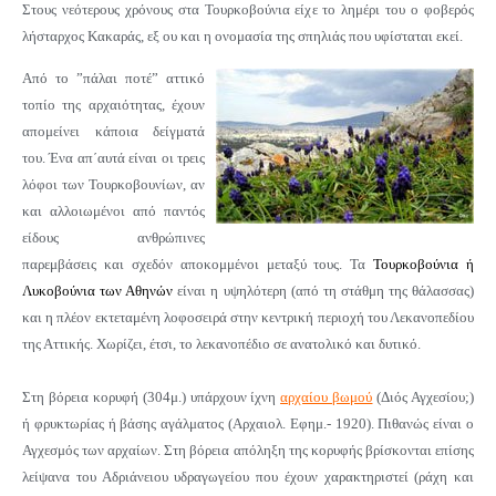
Στους νεότερους χρόνους στα Τουρκοβούνια είχε το λημέρι του ο φοβερός
λήσταρχος Κακαράς, εξ ου και η ονομασία της σπηλιάς που υφίσταται εκεί.
Από το ”πάλαι ποτέ” αττικό
τοπίο της αρχαιότητας, έχουν
απομείνει κάποια δείγματά
του.
Ένα απ΄αυτά είναι οι τρεις
λόφοι των Τουρκοβουνίων, αν
και αλλοιωμένοι από παντός
είδους ανθρώπινες
παρεμβάσεις και σχεδόν αποκομμένοι μεταξύ τους.
Τα
Τουρκοβούνια ή
Λυκοβούνια των Αθηνών
είναι η υψηλότερη (από τη στάθμη της θάλασσας)
και η πλέον εκτεταμένη λοφοσειρά στην κεντρική περιοχή του Λεκανοπεδίου
της Αττικής. Χωρίζει, έτσι, το λεκανοπέδιο σε ανατολικό και δυτικό
.
Στη βόρεια κορυφή (304μ.) υπάρχουν ίχνη
αρχαίου βωμού
(Διός Αγχεσίου;)
ή φρυκτωρίας ή βάσης αγάλματος (Αρχαιολ. Εφημ.- 1920). Πιθανώς είναι ο
Αγχεσμός των αρχαίων. Στη βόρεια απόληξη της κορυφής βρίσκονται επίσης
λείψανα του Αδριάνειου υδραγωγείου που έχουν χαρακτηριστεί (ράχη και