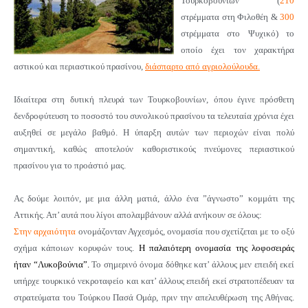
Τουρκοβουνίων (
210
στρέμματα στη Φιλοθέη &
300
στρέμματα στο Ψυχικό) το
οποίο έχει τον χαρακτήρα
αστικού και περιαστικού πρασίνου,
διάσπαρτο από αγριολούλουδα.
Ιδιαίτερα στη δυτική πλευρά των Τουρκοβουνίων, όπου έγινε πρόσθετη
δενδροφύτευση το ποσοστό του συνολικού πρασίνου τα τελευταία χρόνια έχει
αυξηθεί σε μεγάλο βαθμό.
Η ύπαρξη αυτών των περιοχών είναι πολύ
σημαντική, καθώς αποτελούν καθοριστικούς πνεύμονες περιαστικού
πρασίνου για το προάστιό μας.
Ας δούμε λοιπόν, με μια άλλη ματιά, άλλο ένα ”άγνωστο” κομμάτι της
Αττικής. Απ’ αυτά που λίγοι απολαμβάνουν αλλά ανήκουν σε όλους:
Στην αρχαιότητα
ονομάζονταν Αγχεσμός, ονομασία που σχετίζεται με το οξύ
σχήμα κάποιων κορυφών τους.
Η παλαιότερη ονομασία της λοφοσειράς
ήταν “Λυκοβούνια”.
Το σημερινό όνομα δόθηκε κατ’ άλλους μεν επειδή εκεί
υπήρχε τουρκικό νεκροταφείο και κατ’ άλλους επειδή εκεί στρατοπέδευαν τα
στρατεύματα του Τούρκου Πασά Ομάρ, πριν την απελευθέρωση της Αθήνας.