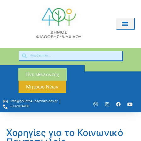
Γίνε εθελοντής
Μητρώο Νέων
info@philothei-psychiko.gov.gr
2132014700
Xορηγίες για το Κοινωνικό