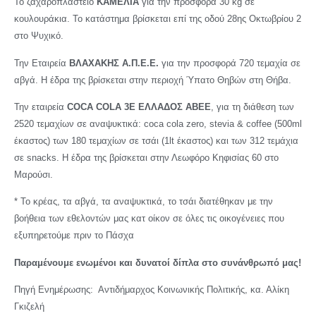
Το ζαχαροπλαστείο
ΚΑΜΕΛΙΑ
για την προσφορά 30 kg σε
κουλουράκια. Το κατάστημα βρίσκεται επί της οδού 28ης Οκτωβρίου 2
στο Ψυχικό.
Την Εταιρεία
ΒΛΑΧΑΚΗΣ Α.Π.Ε.Ε.
για την προσφορά 720 τεμαχία σε
αβγά. Η έδρα της βρίσκεται στην περιοχή Ύπατο Θηβών στη Θήβα.
Την εταιρεία
COCA COLA 3Ε ΕΛΛΑΔΟΣ ΑΒΕΕ
, για τη διάθεση των
2520 τεμαχίων σε αναψυκτικά: coca cola zero, stevia & coffee (500ml
έκαστος) των 180 τεμαχίων σε τσάι (1lt έκαστος) και των 312 τεμάχια
σε snacks. Η έδρα της βρίσκεται στην Λεωφόρο Κηφισίας 60 στο
Μαρούσι.
* Το κρέας, τα αβγά, τα αναψυκτικά, το τσάι διατέθηκαν με την
βοήθεια των εθελοντών μας κατ οίκον σε όλες τις οικογένειες που
εξυπηρετούμε πριν το Πάσχα
Παραμένουμε ενωμένοι και δυνατοί δίπλα στο συνάνθρωπό μας!
Πηγή Ενημέρωσης: Αντιδήμαρχος Κοινωνικής Πολιτικής, κα. Αλίκη
Γκιζελή