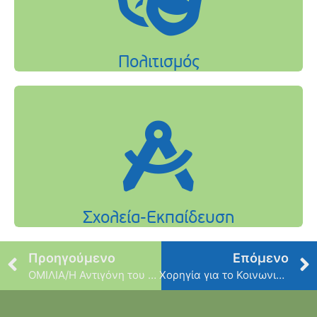
Προηγούμενο
Επόμενο
ΟΜΙΛΙΑ/Η Αντιγόνη του Σοφοκλέους
Xορηγία για το Κοινωνικό Παντοπωλείο