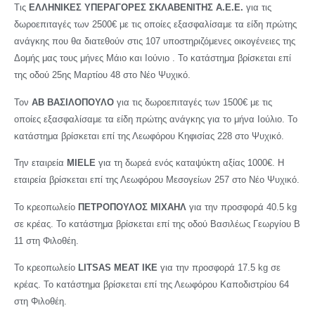
Τις
ΕΛΛΗΝΙΚΕΣ ΥΠΕΡΑΓΟΡΕΣ ΣΚΛΑΒΕΝΙΤΗΣ Α.Ε.Ε.
για τις
δωροεπιταγές των 2500€ με τις οποίες εξασφαλίσαμε τα είδη πρώτης
ανάγκης που θα διατεθούν στις 107 υποστηριζόμενες οικογένειες της
Δομής μας τους μήνες Μάιο και Ιούνιο . Το κατάστημα βρίσκεται επί
της οδού 25ης Μαρτίου 48 στο Νέο Ψυχικό.
Τον
ΑΒ ΒΑΣΙΛΟΠΟΥΛΟ
για τις δωροεπιταγές των 1500€ με τις
οποίες εξασφαλίσαμε τα είδη πρώτης ανάγκης για το μήνα Ιούλιο. Το
κατάστημα βρίσκεται επί της Λεωφόρου Κηφισίας 228 στο Ψυχικό.
Την εταιρεία
MIELE
για τη δωρεά ενός καταψύκτη αξίας 1000€. Η
εταιρεία βρίσκεται επί της Λεωφόρου Μεσογείων 257 στο Νέο Ψυχικό.
Το κρεοπωλείο
ΠΕΤΡΟΠΟΥΛΟΣ ΜΙΧΑΗΛ
για την προσφορά 40.5 kg
σε κρέας. Το κατάστημα βρίσκεται επί της οδού Βασιλέως Γεωργίου Β
11 στη Φιλοθέη.
Το κρεοπωλείο
LITSAS MEAT IKE
για την προσφορά 17.5 kg σε
κρέας. Το κατάστημα βρίσκεται επί της Λεωφόρου Καποδιστρίου 64
στη Φιλοθέη.