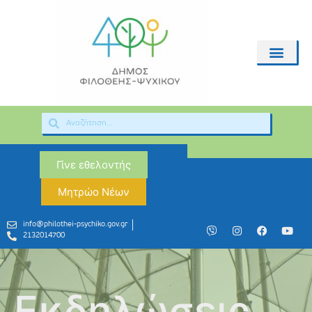
Γίνε εθελοντής
Μητρώο Νέων
info@philothei-psychiko.gov.gr
2132014700
Εκδηλώσεις