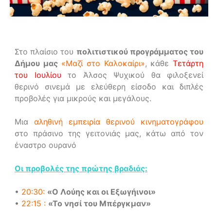
Στο πλαίσιο του
πολιτιστικού προγράμματος του
Δήμου μας
«Μαζί στο Καλοκαίρι»
, κάθε
Τετάρτη
του Ιουλίου
το Άλσος Ψυχικού θα φιλοξενεί
θερινό σινεμά με ελεύθερη είσοδο και διπλές
προβολές για μικρούς και μεγάλους.
Μια
αληθινή εμπειρία θερινού κινηματογράφου
στο πράσινο της γειτονιάς μας, κάτω από τον
έναστρο ουρανό
Οι προβολές της πρώτης βραδιάς:
•
20:30:
«Ο Λούης και οι Εξωγήινοι»
•
22:15 :
«Το νησί του Μπέργκμαν»