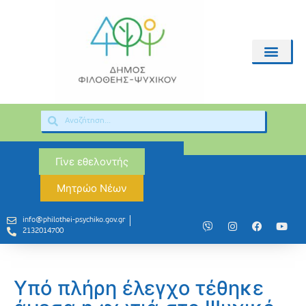
Γίνε εθελοντής
Μητρώο Νέων
info@philothei-psychiko.gov.gr
2132014700
Υπό πλήρη έλεγχο τέθηκε