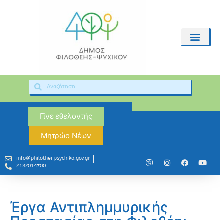
Γίνε εθελοντής
Μητρώο Νέων
info@philothei-psychiko.gov.gr
2132014700
Έργα Αντιπλημμυρικής