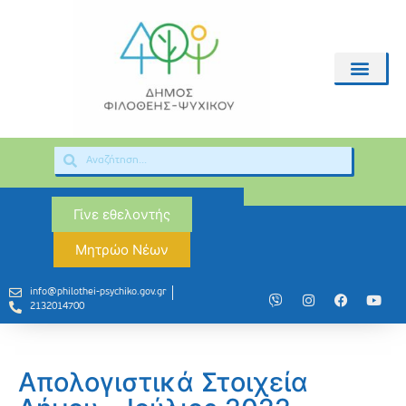
Γίνε εθελοντής
Μητρώο Νέων
info@philothei-psychiko.gov.gr
2132014700
Απολογιστικά Στοιχεία