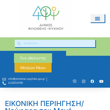
Γίνε εθελοντής
Μητρώο Νέων
info@philothei-psychiko.gov.gr
2132014700
ΕΙΚΟΝΙΚΗ ΠΕΡΙΗΓΗΣΗ/