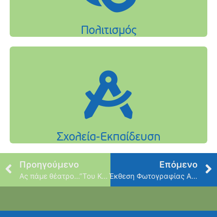
Προηγούμενο
Επόμενο
Ας πάμε θέατρο…”Του Κουτρούλη ο Γάμος”
Έκθεση Φωτογραφίας Αλέξανδρου Γεωργίου