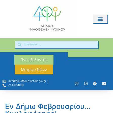
Γίνε εθελοντής
Μητρώο Νέων
info@philothei-psychiko.gov.gr
2132014700
Εν Δήμω Φεβρουαρίου…