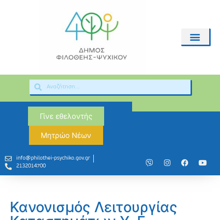
Γίνε εθελοντής
Μητρώο Νέων
info@philothei-psychiko.gov.gr
2132014700
Κανονισμός Λειτουργίας