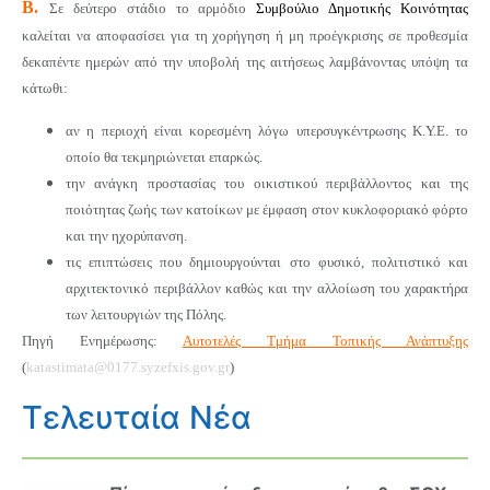
Β.
Σε δεύτερο στάδιο το αρμόδιο
Συμβούλιο Δημοτικής Κοινότητας
καλείται να αποφασίσει για τη χορήγηση ή μη προέγκρισης σε προθεσμία
δεκαπέντε ημερών από την υποβολή της αιτήσεως λαμβάνοντας υπόψη τα
κάτωθι:
αν η περιοχή είναι κορεσμένη λόγω υπερσυγκέντρωσης Κ.Υ.Ε. το
οποίο θα τεκμηριώνεται επαρκώς.
την ανάγκη προστασίας του οικιστικού περιβάλλοντος και της
ποιότητας ζωής των κατοίκων με έμφαση στον κυκλοφοριακό φόρτο
και την ηχορύπανση.
τις επιπτώσεις που δημιουργούνται στο φυσικό, πολιτιστικό και
αρχιτεκτονικό περιβάλλον καθώς και την αλλοίωση του χαρακτήρα
των λειτουργιών της Πόλης.
Πηγή Ενημέρωσης:
Αυτοτελές Τμήμα Τοπικής Ανάπτυξης
(
katastimata@0177.syzefxis.gov.gr
)
Τελευταία Νέα