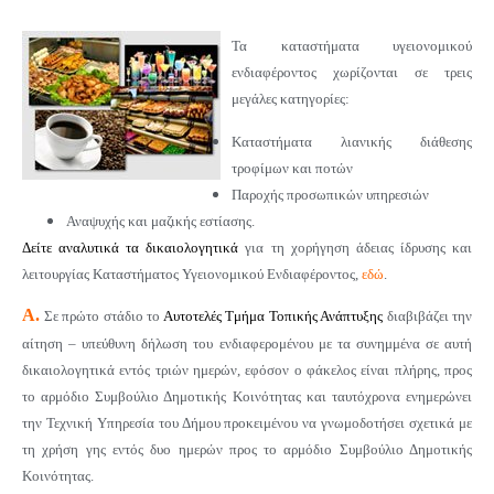
Τα καταστήματα υγειονομικού
ενδιαφέροντος χωρίζονται σε τρεις
μεγάλες κατηγορίες:
Καταστήματα λιανικής διάθεσης
τροφίμων και ποτών
Παροχής προσωπικών υπηρεσιών
Αναψυχής και μαζικής εστίασης.
Δείτε αναλυτικά τα δικαιολογητικά
για τη χορήγηση άδειας ίδρυσης και
λειτουργίας Καταστήματος Υγειονομικού Ενδιαφέροντος,
εδώ
.
Α.
Σε πρώτο στάδιο το
Αυτοτελές Τμήμα Τοπικής Ανάπτυξης
διαβιβάζει την
αίτηση – υπεύθυνη δήλωση του ενδιαφερομένου με τα συνημμένα σε αυτή
δικαιολογητικά εντός τριών ημερών, εφόσον ο φάκελος είναι πλήρης, προς
το αρμόδιο Συμβούλιο Δημοτικής Κοινότητας και ταυτόχρονα ενημερώνει
την Τεχνική Υπηρεσία του Δήμου προκειμένου να γνωμοδοτήσει σχετικά με
τη χρήση γης εντός δυο ημερών προς το αρμόδιο Συμβούλιο Δημοτικής
Κοινότητας.