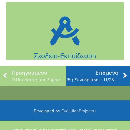
Προηγούμενο
Επόμενο
Ο Πιανίστας του Ρομάν Πολάνσκι
25η Συνεδρίαση – 11/25/2014
Developed by
EvolutionProjects+