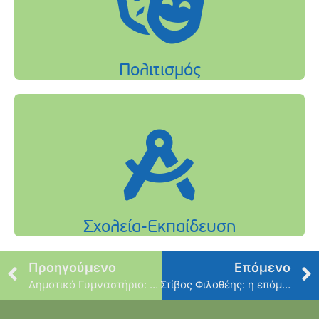
Προηγούμενο
Επόμενο
Δημοτικό Γυμναστήριο: η επόμενη ημέρα
Στίβος Φιλοθέης: η επόμενη ημέρα