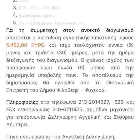
ΤΕΥΔ
ΕΣΥ – ΓΣΥ – ΣΑΥ- ΦΑΥ
Περίληψη Διακήρυξης
Τεχνική Περιγραφή – Προϋπολογισμός
Για τη συμμετοχή στον ανοικτό διαγωνισμό
απαιτείται η κατάθεση εγγυητικής επιστολής ύψους
6.452,00 ΕΥΡΩ
και ισχύ τουλάχιστον εννέα (9)
μήνες και τριάντα (30) ημέρες, μετά την ημέρα
διεξαγωγής του διαγωνισμού. Ο χρόνος ισχύος των
προσφορών είναι εννέα (9) μήνες από την
ημερομηνία υποβολής τους. Το αποτέλεσμα της
δημοπρασίας θα εγκριθεί από τη Οικονομική
Επιτροπή του Δήμου Φιλοθέης – Ψυχικού.
Πληροφορίες
στα τηλέφωνα 213-2014627, -629 και
FAX επικοινωνίας 210-6711475, αρμόδιοι μηχανικοί
για επικοινωνία Δεληγιώργη Αγγελική και Σταύρου
Δήμητρα.
Πηγή ενημέρωσης : κα Αγγελική Δεληγιώργη,