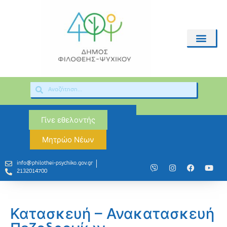
Γίνε εθελοντής
Μητρώο Νέων
info@philothei-psychiko.gov.gr
2132014700
Κατασκευή – Ανακατασκευή