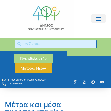
Γίνε εθελοντής
Μητρώο Νέων
info@philothei-psychiko.gov.gr
2132014700
Μέτρα και μέσα