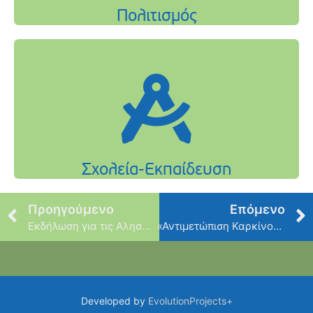
Προηγούμενο
Επόμενο
Εκδήλωση για τις Αλησμόνητες Πατρίδες
«Αντιμετώπιση Καρκίνου Ενδομητρίου»
Developed by
EvolutionProjects+