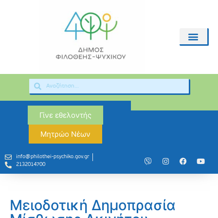
Γίνε εθελοντής
Μητρώο Νέων
info@philothei-psychiko.gov.gr
2132014700
Μειοδοτική Δημοπρασία