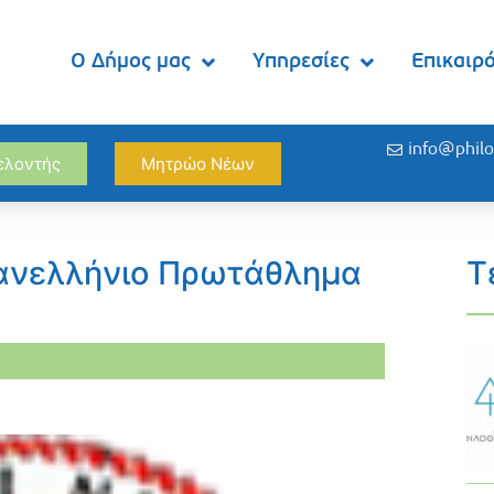
Ο Δήμος μας
Υπηρεσίες
Επικαιρ
info@philo
θελοντής
Μητρώο Νέων
Πανελλήνιο Πρωτάθλημα
Τ