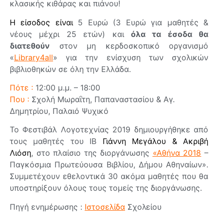
κλασικής κιθάρας και πιάνου!
Η είσοδος είναι
5 Ευρώ (3 Ευρώ για μαθητές &
νέους μέχρι 25 ετών) και
όλα τα έσοδα θα
διατεθούν
στον μη κερδοσκοπικό οργανισμό
«
Library4all
» για την ενίσχυση των σχολικών
βιβλιοθηκών σε όλη την Ελλάδα.
Πότε :
12:00 μ.μ. – 18:00
Που :
Σχολή Μωραΐτη, Παπαναστασίου & Αγ.
Δημητρίου, Παλαιό Ψυχικό
Το Φεστιβάλ Λογοτεχνίας 2019 δημιουργήθηκε από
τους μαθητές του ΙΒ
Γιάννη Μεγάλου & Ακριβή
Λιόση
, στο πλαίσιο της διοργάνωσης
«Αθήνα 2018
–
Παγκόσμια Πρωτεύουσα Βιβλίου, Δήμου Αθηναίων».
Συμμετέχουν εθελοντικά 30 ακόμα μαθητές που θα
υποστηρίξουν όλους τους τομείς της διοργάνωσης.
Πηγή ενημέρωσης :
Ι
στοσελίδα
Σχολείου