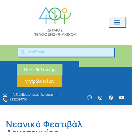
Γίνε εθελοντής
Μητρώο Νέων
info@philothei-psychiko.gov.gr
2132014700
Νεανικό Φεστιβάλ