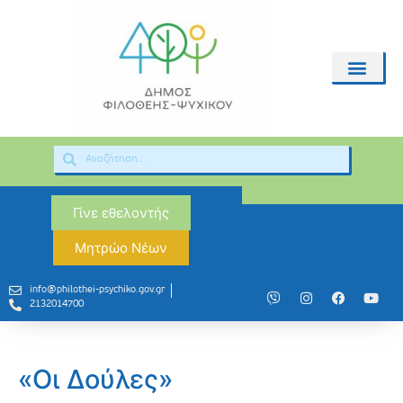
Γίνε εθελοντής
Μητρώο Νέων
info@philothei-psychiko.gov.gr
2132014700
«Οι Δούλες»