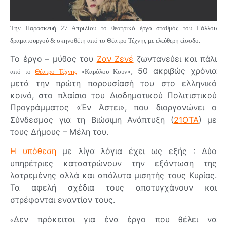
Την Παρασκευή 27 Απριλίου το θεατρικό έργο σταθμός του Γάλλου
δραματουργού & σκηνοθέτη από το Θέατρο Τέχνης με ελεύθερη είσοδο.
Το έργο – μύθος του
Ζαν Ζενέ
ζωντανεύει και πάλι
, 50 ακριβώς χρόνια
από το
Θέατρο Τέχνης
«Καρόλου Κουν»
μετά την πρώτη παρουσίασή του στο ελληνικό
κοινό, στο πλαίσιο του Διαδημοτικού Πολιτιστικού
Προγράμματος «Έν Άστει», που διοργανώνει ο
Σύνδεσμος για τη Βιώσιμη Ανάπτυξη (
21ΟΤΑ
) με
τους Δήμους – Μέλη του.
Η υπόθεση
με λίγα λόγια έχει ως εξής : Δύο
υπηρέτριες καταστρώνουν την εξόντωση της
λατρεμένης αλλά και απόλυτα μισητής τους Κυρίας.
Τα αφελή σχέδια τους αποτυγχάνουν και
στρέφονται εναντίον τους.
Δεν πρόκειται για ένα έργο που θέλει να
«