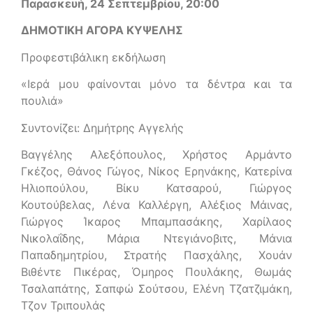
Παρασκευή, 24 Σεπτεμβρίου, 20:00
ΔΗΜΟΤΙΚΗ ΑΓΟΡΑ ΚΥΨΕΛΗΣ
Προφεστιβάλικη εκδήλωση
«Ιερά μου φαίνονται μόνο τα δέντρα και τα
πουλιά»
Συντονίζει: Δημήτρης Αγγελής
Βαγγέλης Αλεξόπουλος, Χρήστος Αρμάντο
Γκέζος, Θάνος Γώγος, Νίκος Ερηνάκης, Κατερίνα
Ηλιοπούλου, Βίκυ Κατσαρού, Γιώργος
Κουτούβελας, Λένα Καλλέργη, Αλέξιος Μάινας,
Γιώργος Ίκαρος Μπαμπασάκης, Χαρίλαος
Νικολαΐδης, Μάρια Ντεγιάνοβιτς, Μάνια
Παπαδημητρίου, Στρατής Πασχάλης, Χουάν
Βιθέντε Πικέρας, Όμηρος Πουλάκης, Θωμάς
Τσαλαπάτης, Σαπφώ Σούτσου, Ελένη Τζατζιμάκη,
Τζον Τριπουλάς