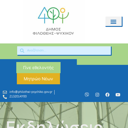
Γίνε εθελοντής
Μητρώο Νέων
info@philothei-psychiko.gov.gr
2132014700
Εκδηλώσεις