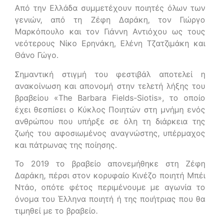
Από την Ελλάδα συμμετέχουν ποιητές όλων των
γενιών, από τη Ζέφη Δαράκη, τον Γιώργο
Μαρκόπουλο και τον Γιάννη Αντιόχου ως τους
νεότερους Νίκο Ερηνάκη, Ελένη Τζατζιμάκη και
Θάνο Γώγο.
Σημαντική στιγμή του φεστιβάλ αποτελεί η
ανακοίνωση και απονομή στην τελετή λήξης του
βραβείου «The Barbara Fields-Siotis», το οποίο
έχει θεσπίσει ο Κύκλος Ποιητών στη μνήμη ενός
ανθρώπου που υπήρξε σε όλη τη διάρκεια της
ζωής του αφοσιωμένος αναγνώστης, υπέρμαχος
και πάτρωνας της ποίησης.
Το 2019 το βραβείο απονεμήθηκε στη Ζέφη
Δαράκη, πέρσι στον κορυφαίο Κινέζο ποιητή Μπέι
Ντάο, οπότε φέτος περιμένουμε με αγωνία το
όνομα του Έλληνα ποιητή ή της ποιήτριας που θα
τιμηθεί με το βραβείο.