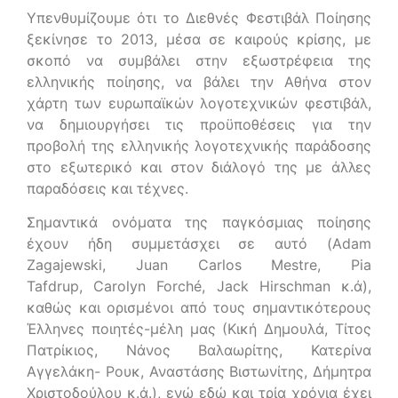
Υπενθυμίζουμε ότι το Διεθνές Φεστιβάλ Ποίησης
ξεκίνησε το 2013, μέσα σε καιρούς κρίσης, με
σκοπό να συμβάλει στην εξωστρέφεια της
ελληνικής ποίησης, να βάλει την Αθήνα στον
χάρτη των ευρωπαϊκών λογοτεχνικών φεστιβάλ,
να δημιουργήσει τις προϋποθέσεις για την
προβολή της ελληνικής λογοτεχνικής παράδοσης
στο εξωτερικό και στον διάλογό της με άλλες
παραδόσεις και τέχνες.
Σημαντικά ονόματα της παγκόσμιας ποίησης
έχουν ήδη συμμετάσχει σε αυτό (Adam
Zagajewski, Juan Carlos Mestre, Pia
Tafdrup, Carolyn Forché, Jack Hirschman κ.ά),
καθώς και ορισμένοι από τους σημαντικότερους
Έλληνες ποιητές-μέλη μας (Κική Δημουλά, Τίτος
Πατρίκιος, Νάνος Βαλαωρίτης, Κατερίνα
Αγγελάκη- Ρουκ, Αναστάσης Βιστωνίτης, Δήμητρα
Χριστοδούλου κ.ά.), ενώ εδώ και τρία χρόνια έχει