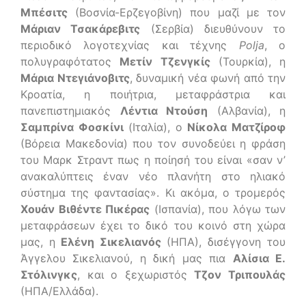
Μπέσιτς
(Βοσνία-Ερζεγοβίνη) που μαζί με τον
Μάριαν Τσακάρεβιτς
(Σερβία) διευθύνουν το
περιοδικό λογοτεχνίας και τέχνης
Polja
, ο
πολυγραφότατος
Μετίν Τζενγκίς
(Τουρκία), η
Μάρια Ντεγιάνοβιτς
, δυναμική νέα φωνή από την
Κροατία, η ποιήτρια, μεταφράστρια και
πανεπιστημιακός
Λέντια Ντούση
(Αλβανία), η
Σαμπρίνα Φοσκίνι
(Ιταλία), ο
Νίκολα Ματζίροφ
(Βόρεια Μακεδονία) που τον συνοδεύει η φράση
του Μαρκ Στραντ πως η ποίησή του είναι «σαν ν’
ανακαλύπτεις έναν νέο πλανήτη στο ηλιακό
σύστημα της φαντασίας». Κι ακόμα, ο τρομερός
Χουάν Βιθέντε Πικέρας
(Ισπανία), που λόγω των
μεταφράσεων έχει το δικό του κοινό στη χώρα
μας, η
Ελένη Σικελιανός
(ΗΠΑ), δισέγγονη του
Άγγελου Σικελιανού, η δική μας πια
Αλίσια Ε.
Στόλινγκς
, και ο ξεχωριστός
Τζον Τριπουλάς
(ΗΠΑ/Ελλάδα).