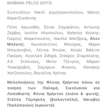
BARBARA FIELDS SIOTIS
Συντονίζουν: Νικόλ Δημητρακοπούλου, Μάνος
Καρατζογιάννης
Πόπη Αρωνιάδα, Σόνια Ζαχαράτου, Αντώνης
Ζέρβας, Ιουλίτα Ηλιοπούλου, Χρήστος Κούκης,
Γιώργος Μαρκόπουλος, Νικόλα Ματζίροφ
, Άλεν
Μπέσιτς
, Κωνσταντίνος Μπούρας, Μάρια
Ντεγιάνοβιτς, Λέντια Ντούσι, Χουάν Βιθέντε
Πικέρας, Αγγελική Σιδηρά, Σταύρος Σταμπόγλης,
Α.Ε. Στόλινγκς, Μετίν Τζενγκίς, Μάριαν
Τσακάρεβιτς, Σαμπρίνα Φοσκίνι, Θανάσης
Χατζόπουλος, Βαγγέλης Χρόνης.
Μελοποιήσεις της Φένιας Χρήστου πάνω σε
ποίηση των Παλαμά, Σικελιανού και
Λαπαθιώτη: Φένια Χρήστου (πιάνο & φωνή),
Στέλλα Τέμπρελη (βιολοντσέλο), Ιάκωβος
Παυλόπουλος (κρουστά).