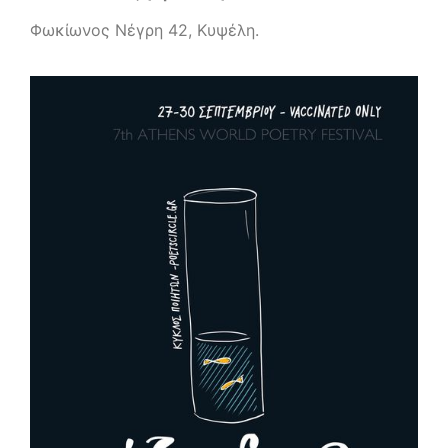
Φωκίωνος Νέγρη 42, Κυψέλη.