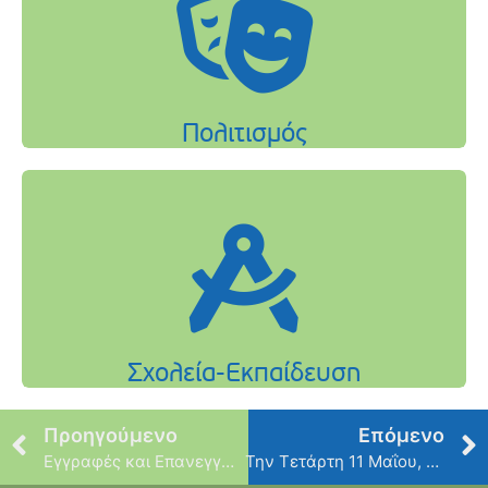
Προηγούμενο
Επόμενο
Εγγραφές και Επανεγγραφές στους Βρεφονηπιακούς και Παιδικούς Σταθμούς για το έτος 2022-2023
Την Τετάρτη 11 Μαΐου, η 8η συνάντηση του προγράμματος «Από το Α έως το Ω» :Μια Ακαδημία για Γονείς