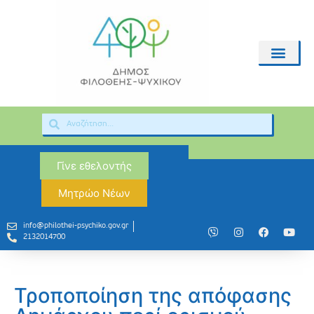
Γίνε εθελοντής
Μητρώο Νέων
info@philothei-psychiko.gov.gr
2132014700
Τροποποίηση της απόφασης