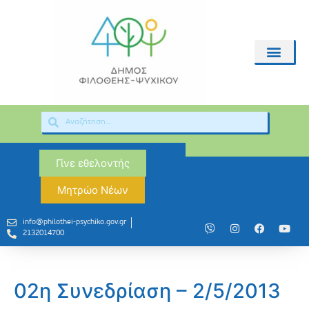
Γίνε εθελοντής
Μητρώο Νέων
info@philothei-psychiko.gov.gr
2132014700
02η Συνεδρίαση – 2/5/2013