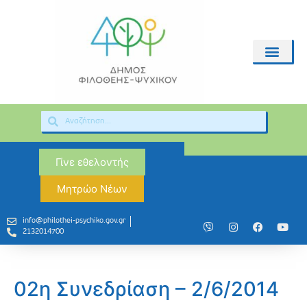
Γίνε εθελοντής
Μητρώο Νέων
info@philothei-psychiko.gov.gr
2132014700
02η Συνεδρίαση – 2/6/2014